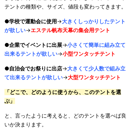
テントの種類や、サイズ、値段も変わってきます。
●
学校で運動会に使用
→
大きくしっかりしたテント
が欲しい
→
エステル帆布天幕の集会用テント
●
企業でイベントに出展
→
小さくて簡単に組み立て
出来るテントが欲しい
→
小型ワンタッチテント
●自治会でお祭りに出店
→
大きくて少人数で組み立
て出来るテントが欲しい
→
大型ワンタッチテント
「どこで、どのように使うから、このテントを選
ぶ」
と、言ったように考えると、どのテントを選べば良
いか決まります。